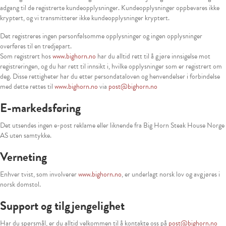
adgang til de registrerte kundeopplysninger. Kundeopplysninger oppbevares ikke
kryptert, og vi transmitterer ikke kundeopplysninger kryptert.
Det registreres ingen personfølsomme opplysninger og ingen opplysninger
overføres til en tredjepart.
Som registrert hos
www.bighorn.no
har du alltid rett til å gjøre innsigelse mot
registreringen, og du har rett til innsikt i, hvilke opplysninger som er registrert om
deg. Disse rettigheter har du etter persondataloven og henvendelser i forbindelse
med dette rettes til
www.bighorn.no
via
post@bighorn.no
E-markedsføring
Det utsendes ingen e-post reklame eller liknende fra Big Horn Steak House Norge
AS uten samtykke.
Verneting
Enhver tvist, som involverer
www.bighorn.no
, er underlagt norsk lov og avgjøres i
norsk domstol.
Support og tilgjengelighet
Har du spørsmål, er du alltid velkommen til å kontakte oss på
post@bighorn.no