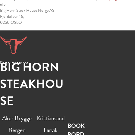
eller
Big Horn Steak House Norge AS
Fjordalleen 16,
0250 OSLO
BIG HORN
Restauranter hos
STEAKHOU
SE
Aker Brygge
Kristiansand
BOOK
Bergen
Larvik
BORD