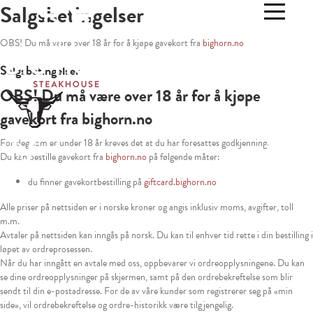
Salgsbetingelser
OBS! Du må være over 18 år for å kjøpe gavekort fra
bighorn.no
Salgsbetingelser
OBS! Du må være over 18 år for å kjøpe
gavekort fra
bighorn.no
For deg som er under 18 år kreves det at du har foresattes godkjenning.
Du kan bestille gavekort fra
bighorn.no
på følgende måter:
du finner gavekortbestilling på
giftcard.bighorn.no
Alle priser på nettsiden er i norske kroner og angis inklusiv moms, avgifter, toll
m.m.
Avtaler på nettsiden kan inngås på norsk. Du kan til enhver tid rette i din bestilling i
løpet av ordreprosessen.
Når du har inngått en avtale med oss, oppbevarer vi ordreopplysningene. Du kan
se dine ordreopplysninger på skjermen, samt på den ordrebekreftelse som blir
sendt til din e-postadresse. For de av våre kunder som registrerer seg på «min
side», vil ordrebekreftelse og ordre-historikk være tilgjengelig.