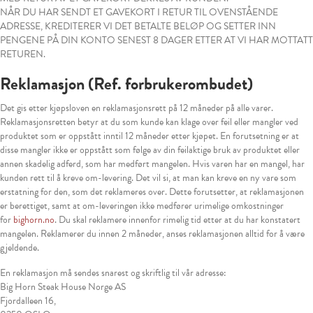
NÅR DU HAR SENDT ET GAVEKORT I RETUR TIL OVENSTÅENDE
ADRESSE, KREDITERER VI DET BETALTE BELØP OG SETTER INN
PENGENE PÅ DIN KONTO SENEST 8 DAGER ETTER AT VI HAR MOTTATT
RETUREN.
Reklamasjon (Ref. forbrukerombudet)
Det gis etter kjøpsloven en reklamasjonsrett på 12 måneder på alle varer.
Reklamasjonsretten betyr at du som kunde kan klage over feil eller mangler ved
produktet som er oppstått inntil 12 måneder etter kjøpet. En forutsetning er at
disse mangler ikke er oppstått som følge av din feilaktige bruk av produktet eller
annen skadelig adferd, som har medført mangelen. Hvis varen har en mangel, har
kunden rett til å kreve om-levering. Det vil si, at man kan kreve en ny vare som
erstatning for den, som det reklameres over. Dette forutsetter, at reklamasjonen
er berettiget, samt at om-leveringen ikke medfører urimelige omkostninger
for
bighorn.no
. Du skal reklamere innenfor rimelig tid etter at du har konstatert
mangelen. Reklamerer du innen 2 måneder, anses reklamasjonen alltid for å være
gjeldende.
En reklamasjon må sendes snarest og skriftlig til vår adresse:
Big Horn Steak House Norge AS
Fjordalleen 16,