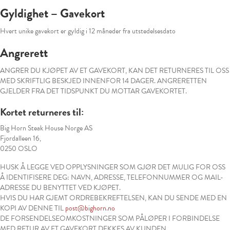
Gyldighet – Gavekort
Hvert unike gavekort er gyldig i 12 måneder fra utstedelsesdato
Angrerett
ANGRER DU KJØPET AV ET GAVEKORT, KAN DET RETURNERES TIL OSS
MED SKRIFTLIG BESKJED INNENFOR 14 DAGER. ANGRERETTEN
GJELDER FRA DET TIDSPUNKT DU MOTTAR GAVEKORTET.
Kortet returneres til:
Big Horn Steak House Norge AS
Fjordalleen 16,
0250 OSLO
HUSK Å LEGGE VED OPPLYSNINGER SOM GJØR DET MULIG FOR OSS
Å IDENTIFISERE DEG: NAVN, ADRESSE, TELEFONNUMMER OG MAIL-
ADRESSE DU BENYTTET VED KJØPET.
HVIS DU HAR GJEMT ORDREBEKREFTELSEN, KAN DU SENDE MED EN
KOPI AV DENNE TIL
post@bighorn.no
DE FORSENDELSEOMKOSTNINGER SOM PÅLØPER I FORBINDELSE
MED RETUR AV ET GAVEKORT DEKKES AV KUNDEN.