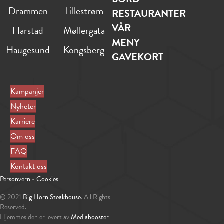
Drammen
Lillestrøm
RESTAURANTER
VÅR
Harstad
Møllergata
MENY
Haugesund
Kongsberg
GAVEKORT
Kampanjer
Nyheter
Karriere
Om oss
FAQ
Kontakt oss
Personvern
-
Cookies
© 2021
Big Horn Steakhouse
. All Rights
Reserved.
Hjemmesiden er levert av
Mediabooster