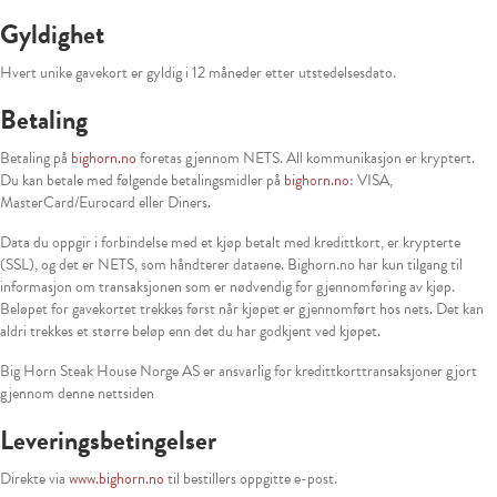
Gyldighet
Hvert unike gavekort er gyldig i 12 måneder etter utstedelsesdato.
Betaling
Betaling på
bighorn.no
foretas gjennom NETS. All kommunikasjon er kryptert.
Du kan betale med følgende betalingsmidler på
bighorn.no
: VISA,
MasterCard/Eurocard eller Diners.
Data du oppgir i forbindelse med et kjøp betalt med kredittkort, er krypterte
(SSL), og det er NETS, som håndterer dataene. Bighorn.no har kun tilgang til
informasjon om transaksjonen som er nødvendig for gjennomføring av kjøp.
Beløpet for gavekortet trekkes først når kjøpet er gjennomført hos nets. Det kan
aldri trekkes et større beløp enn det du har godkjent ved kjøpet.
Big Horn Steak House Norge AS er ansvarlig for kredittkorttransaksjoner gjort
gjennom denne nettsiden
Leveringsbetingelser
Direkte via
www.bighorn.no
til bestillers oppgitte e-post.