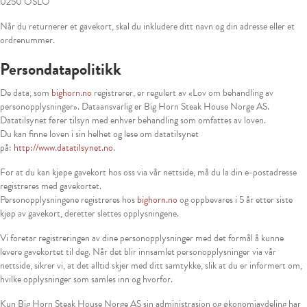
0250 OSLO
Når du returnerer et gavekort, skal du inkludere ditt navn og din adresse eller et
ordrenummer.
Persondatapolitikk
De data, som
bighorn.no
registrerer, er regulert av «Lov om behandling av
personopplysninger». Dataansvarlig er Big Horn Steak House Norge AS.
Datatilsynet fører tilsyn med enhver behandling som omfattes av loven.
Du kan finne loven i sin helhet og lese om datatilsynet
på:
http://www.datatilsynet.no
.
For at du kan kjøpe gavekort hos oss via vår nettside, må du la din e-postadresse
registreres med gavekortet.
Personopplysningene registreres hos
bighorn.no
og oppbevares i 5 år etter siste
kjøp av gavekort, deretter slettes opplysningene.
Vi foretar registreringen av dine personopplysninger med det formål å kunne
levere gavekortet til deg. Når det blir innsamlet personopplysninger via vår
nettside, sikrer vi, at det alltid skjer med ditt samtykke, slik at du er informert om,
hvilke opplysninger som samles inn og hvorfor.
Kun Big Horn Steak House Norge AS sin administrasjon og økonomiavdeling har