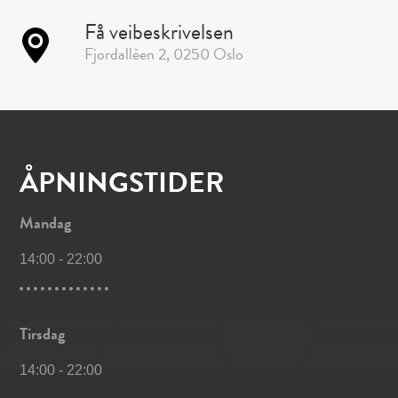
Få veibeskrivelsen
Fjordallèen 2, 0250 Oslo
ÅPNINGSTIDER
Mandag
14:00
-
22:00
Tirsdag
14:00
-
22:00