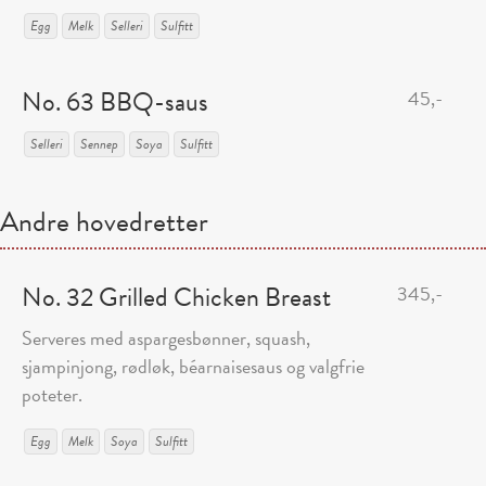
Egg
Melk
Selleri
Sulfitt
No. 63 BBQ-saus
45,-
Selleri
Sennep
Soya
Sulfitt
Andre hovedretter
No. 32 Grilled Chicken Breast
345,-
Serveres med aspargesbønner, squash,
sjampinjong, rødløk, béarnaisesaus og valgfrie
poteter.
Egg
Melk
Soya
Sulfitt