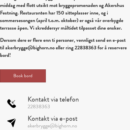
middag med flott utsikt mot bryggepromenaden og Akershus
Festning. Restauranten har 150 sitteplasser inne, og i
sommersesongen (april t.o.m. oktober) er også vår overbygde
terrasse åpen. Vi skreddersyr måltidet tilpasset dine ønsker.
Dersom dere er flere enn ti personer, vennligst send en e-post
til
akerbrygge@bighorn.no
eller ring
22838363
for å reservere
bord!
Book bord
Kontakt via telefon
22838363
Kontakt via e-post
akerbrygge@bighorn.no