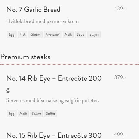
No. 7 Garlic Bread
139,-
Hvitløksbrød med parmesankrem
Egg
Fisk
Gluten
Hvetemel
Melk
Soya
Sulfitt
Premium steaks
No. 14 Rib Eye – Entrecôte 200
379,-
g
Serveres med béarnaise og valgfrie poteter.
Egg
Melk
Selleri
Sulfitt
No. 15 Rib Eye – Entrecôte 300
499,-