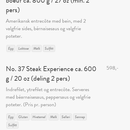
boeuf ca. 800 g / 27 oz (min. 2
pers)
Amerikansk entrecôte med bein, med 2
valgfrie sides, bérnaisesaus og valgfrie
poteter.
Egg
Laktose
Melk
Sulfitt
No. 37 Steak Experience ca. 600
598,-
g / 20 oz (deling 2 pers)
Indrefilet, ytrefilet og entrecôte. Serveres
med béarnaisesaus, peppersaus og valgfrie
poteter. (Pris pr. person)
Egg
Gluten
Hvetemel
Melk
Selleri
Sennep
Sulfitt