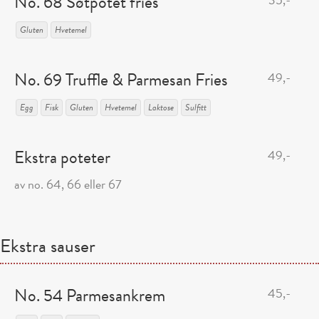
No. 68 Søtpotet fries
Gluten
Hvetemel
No. 69 Truffle & Parmesan Fries
49,-
Egg
Fisk
Gluten
Hvetemel
Laktose
Sulfitt
Ekstra poteter
49,-
av no. 64, 66 eller 67
Ekstra sauser
No. 54 Parmesankrem
45,-