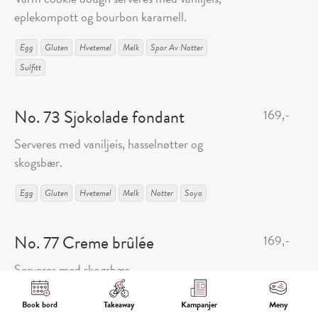
eplekompott og bourbon karamell.
Egg
Gluten
Hvetemel
Melk
Spor Av Nøtter
Sulfitt
No. 73 Sjokolade fondant
169,-
Serveres med vaniljeis, hasselnøtter og
skogsbær.
Egg
Gluten
Hvetemel
Melk
Nøtter
Soya
No. 77 Creme brûlée
169,-
Serveres med skogsbær.
Egg
Gluten
Hvetemel
Melk
Book bord
Takeaway
Kampanjer
Meny