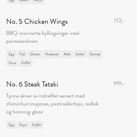
No. 5 Chicken Wings
172,-
BBQ-marinerte kyllingvinger med
parmesankrem
Egg
Fisk
Gluten
Hvetemel
Melk
Selleri
Sennep
Soya
Sulfitt
No. 6 Steak Tataki
199,-
Tynne skiver av indrefilet servert med
chimichurrimajones, pastinakkchips, rødløk
og honning-glaze
Egg
Soya
Sulfitt