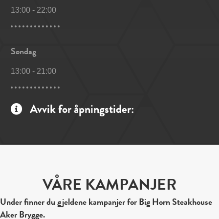
13:00
-
22:00
Søndag
13:00
-
21:00
Avvik for åpningstider:
VÅRE KAMPANJER
Under finner du gjeldene kampanjer for Big Horn Steakhouse
Aker Brygge.