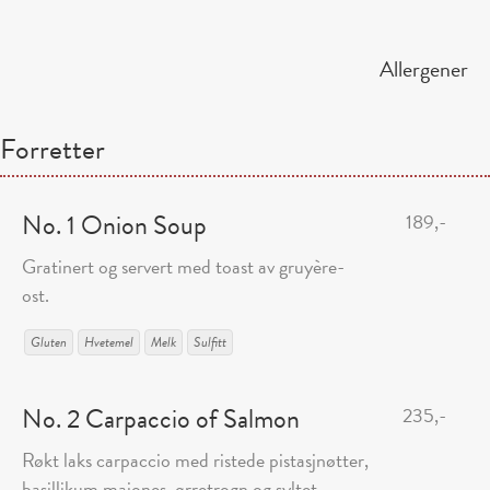
Allergener
Forretter
No. 1 Onion Soup
189,-
Gratinert og servert med toast av gruyère-
ost.
Gluten
Hvetemel
Melk
Sulfitt
No. 2 Carpaccio of Salmon
235,-
Røkt laks carpaccio med ristede pistasjnøtter,
basillikum majones, ørretrogn og syltet