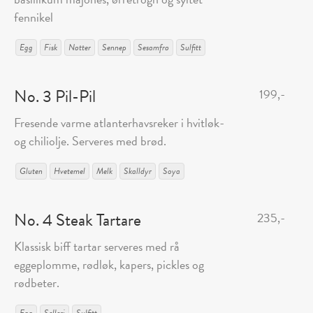
fennikel
Egg
Fisk
Nøtter
Sennep
Sesamfrø
Sulfitt
No. 3 Pil-Pil
199,-
Fresende varme atlanterhavsreker i hvitløk-
og chiliolje. Serveres med brød.
Gluten
Hvetemel
Melk
Skalldyr
Soya
No. 4 Steak Tartare
235,-
Klassisk biff tartar serveres med rå
eggeplomme, rødløk, kapers, pickles og
rødbeter.
Egg
Selleri
Sulfitt