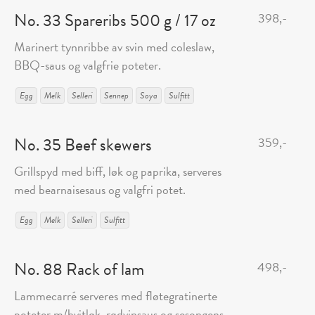
No. 33 Spareribs 500 g / 17 oz
398,-
Marinert tynnribbe av svin med coleslaw,
BBQ-saus og valgfrie poteter.
Egg
Melk
Selleri
Sennep
Soya
Sulfitt
No. 35 Beef skewers
359,-
Grillspyd med biff, løk og paprika, serveres
med bearnaisesaus og valgfri potet.
Egg
Melk
Selleri
Sulfitt
No. 88 Rack of lam
498,-
Lammecarré serveres med fløtegratinerte
poteter m/hvitløk, rødvinsaus og sesongens