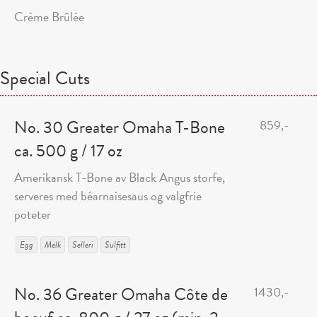
Crème Brûlée
Special Cuts
No. 30 Greater Omaha T-Bone
859,-
ca. 500 g / 17 oz
Amerikansk T-Bone av Black Angus storfe,
serveres med béarnaisesaus og valgfrie
poteter
Egg
Melk
Selleri
Sulfitt
No. 36 Greater Omaha Côte de
1430,-