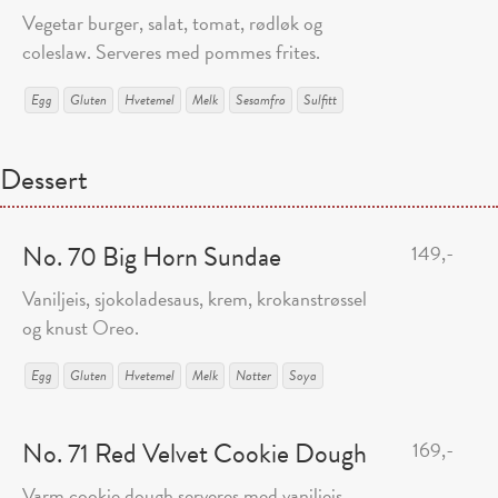
Vegetar burger, salat, tomat, rødløk og
coleslaw. Serveres med pommes frites.
Egg
Gluten
Hvetemel
Melk
Sesamfrø
Sulfitt
Dessert
No. 70 Big Horn Sundae
149,-
Vaniljeis, sjokoladesaus, krem, krokanstrøssel
og knust Oreo.
Egg
Gluten
Hvetemel
Melk
Nøtter
Soya
No. 71 Red Velvet Cookie Dough
169,-
Varm cookie dough serveres med vaniljeis,