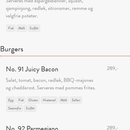
Serveres med aspargesbønner, squash,
sjampinjong, rødløk, sitronsmør, rømme og
valgfrie poteter.
Fisk
Melk
Sulfitt
Burgers
No. 91 Juicy Bacon
289,-
Salat, tomat, bacon, rødløk, BBQ-majones
og cheddarost. Serveres med pommes frites.
Egg
Fisk
Gluten
Hvetemel
Melk
Selleri
Sesamfrø
Sulfitt
No. 92 Parmegiano
289,-